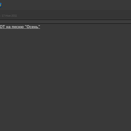
:
17-Ноя-2011
ОТ на песню "Осень"