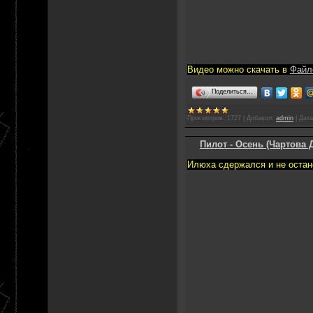
Видео можно скачать в
Файл
Поделиться…
Просмотров:
1727
|
Добавил:
admin
|
Дата
Пилот - Осень (Чартова 
Илюха сдержался и не остан