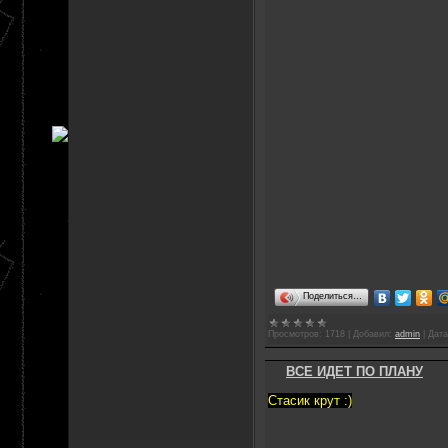
Поделиться…
Просмотров:
1718
|
Добавил:
admin
|
Дата
ВСЕ ИДЕТ ПО ПЛАНУ
Стасик крут :)