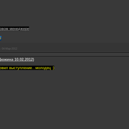
овом менеджере
:
04-Мар-2012
Дюжина 10.02.2012)
овил выступление...молодец :)