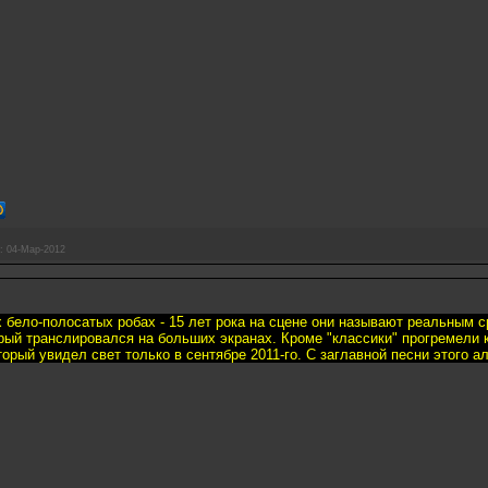
:
04-Мар-2012
бело-полосатых робах - 15 лет рока на сцене они называют реальным 
ый транслировался на больших экранах. Кроме "классики" прогремели к
торый увидел свет только в сентябре 2011-го. С заглавной песни этого а