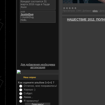
Просмотров:
1344
|
Добавил:
pilots
|
Дата:
НАШЕСТВИЕ 2012. ПОЛ
Для добавления необходима
авторизация
Наш опрос
Как оцените альбом 1+1=1 ?
Отлично, мне понравилось!
Хорошо :)
Сойдет.
Хммм...
Я промолчу!