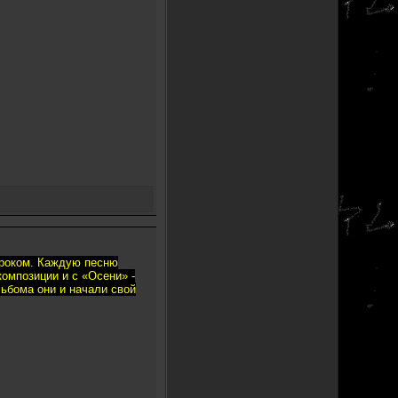
сроком. Каждую песню
омпозиции и с «Осени» -
льбома они и начали свой