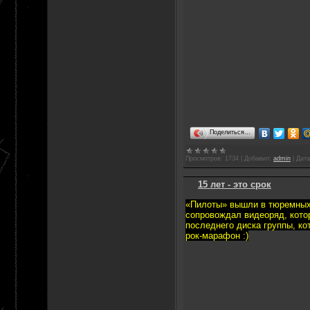
Поделиться…
Просмотров:
1734
|
Добавил:
admin
|
Дата
15 лет - это срок
«Пилоты» вышли в тюремных 
сопровождал видеоряд, котор
последнего диска группы, ко
рок-марафон :)