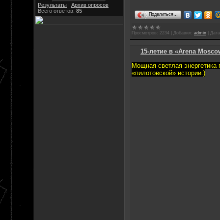
Результаты
|
Архив опросов
Всего ответов:
85
Поделиться…
Просмотров:
2234
|
Добавил:
admin
|
Дата
15-летие в «Arena Mosco
Мощная светлая энергетика г
«пилотовской» истории:)