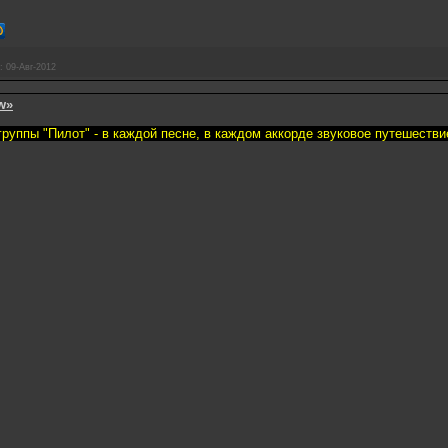
:
09-Авг-2012
w»
руппы "Пилот" - в каждой песне, в каждом аккорде звуковое путешестви