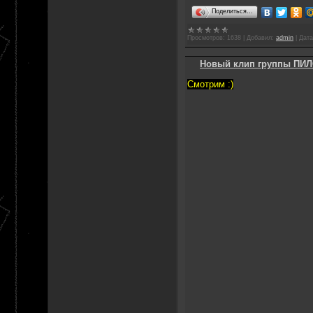
Поделиться…
Просмотров:
1638
|
Добавил:
admin
|
Дата
Новый клип группы ПИЛ
Смотрим :)