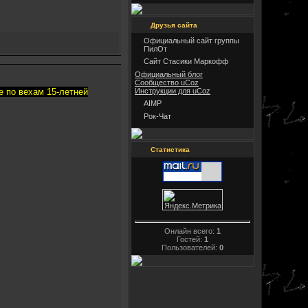
Друзья сайта
Официальный сайт группы
ПилОт
Сайт Стасики Маркофф
Официальный блог
Сообщество uCoz
Инструкции для uCoz
е по вехам 15-летней
AIMP
Рок-Чат
Статистика
Онлайн всего:
1
Гостей:
1
Пользователей:
0