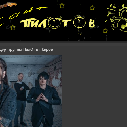
нцерт группы ПилОт в г.Киров