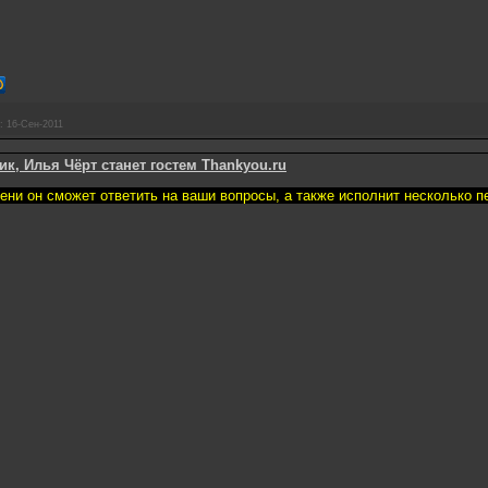
:
16-Сен-2011
ик, Илья Чёрт станет гостем Thankyou.ru
ени он сможет ответить на ваши вопросы, а также исполнит несколько 