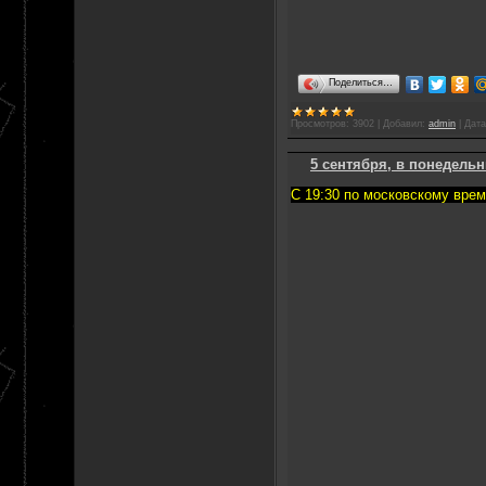
Поделиться…
Просмотров:
3902
|
Добавил:
admin
|
Дата
5 сентября, в понедельн
С 19:30 по московскому врем